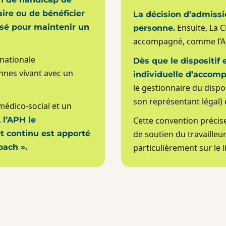
ire ou de bénéficier
La décision d’admissio
sé pour maintenir un
Ensuite, La 
personne.
accompagné, comme l’A
 nationale
Dès que le dispositif
nnes vivant avec un
individuelle d’accom
le gestionnaire du disp
son représentant légal)
édico-social et un
 l’APH le
Cette convention préci
et continu est apporté
de soutien du travailleu
oach ».
particulièrement sur le li