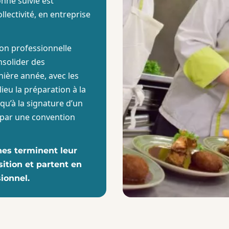
onne suivie est
lectivité, en entreprise
on professionnelle
solider des
ière année, avec les
lieu la préparation à la
squ’à la signature d’un
é par une convention
es terminent leur
sition et partent en
sionnel.